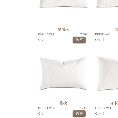
皇后床
BPQ-11-WH
20X60
BPK-11-WH
Qty:
Qty:
抱枕
加
BOL-11-WH
12X18
QSH-11-WH
Qty:
Qty: