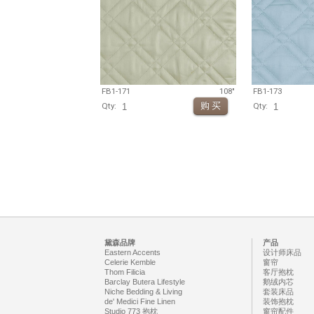
FB1-171
108"
FB1-173
Qty:
Qty:
黛森品牌
产品
Eastern Accents
设计师床品
Celerie Kemble
窗帘
Thom Filicia
客厅抱枕
Barclay Butera Lifestyle
鹅绒内芯
Niche Bedding & Living
套装床品
de' Medici Fine Linen
装饰抱枕
Studio 773 抱枕
窗帘配件