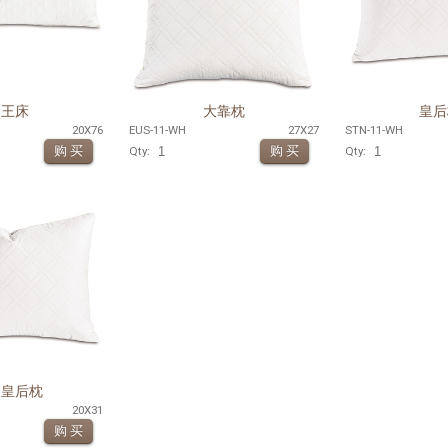
国王床
大靠枕
皇后
20X76
EUS-11-WH
27X27
STN-11-WH
Qty:
Qty:
长皇后枕
20X31