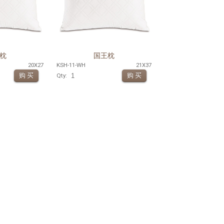
枕
国王枕
20X27
KSH-11-WH
21X37
Qty: