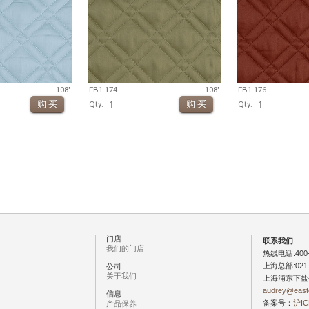
108"
FB1-174
108"
FB1-176
Qty:
Qty:
门店
联系我们
我们的门店
热线电话:400-
上海总部:021-
公司
关于我们
上海浦东下盐
audrey@east
信息
备案号：
沪IC
产品保养